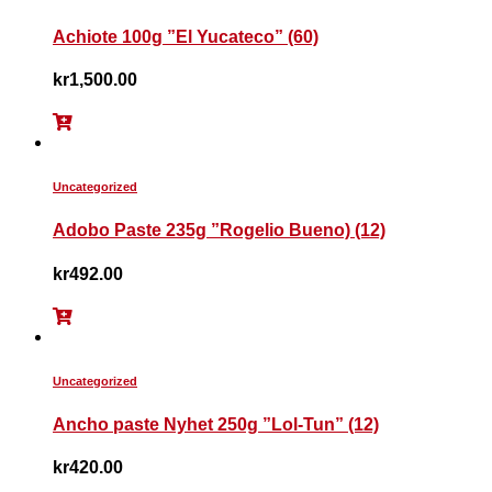
Achiote 100g ”El Yucateco” (60)
kr
1,500.00
Uncategorized
Adobo Paste 235g ”Rogelio Bueno) (12)
kr
492.00
Uncategorized
Ancho paste Nyhet 250g ”Lol-Tun” (12)
kr
420.00