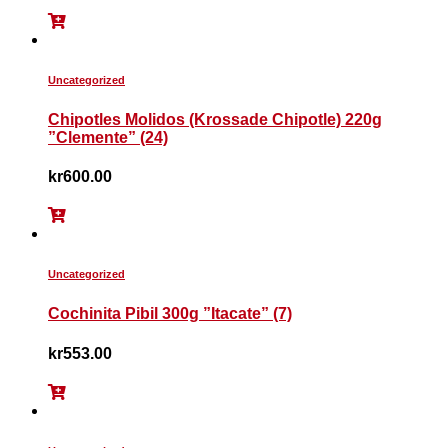
Uncategorized
Chipotles Molidos (Krossade Chipotle) 220g
”Clemente” (24)
kr
600.00
Uncategorized
Cochinita Pibil 300g ”Itacate” (7)
kr
553.00