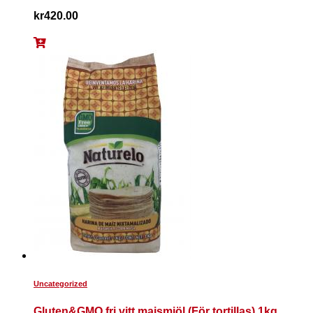
kr
420.00
Uncategorized
Gluten&GMO fri vitt majsmjöl (För tortillas) 1kg