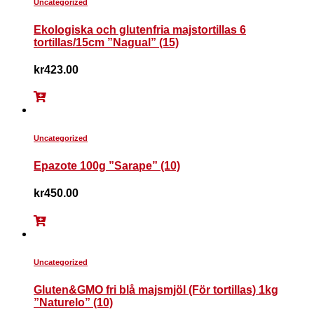
Uncategorized
Ekologiska och glutenfria majstortillas 6
tortillas/15cm ”Nagual” (15)
kr
423.00
Uncategorized
Epazote 100g ”Sarape” (10)
kr
450.00
Uncategorized
Gluten&GMO fri blå majsmjöl (För tortillas) 1kg
”Naturelo” (10)