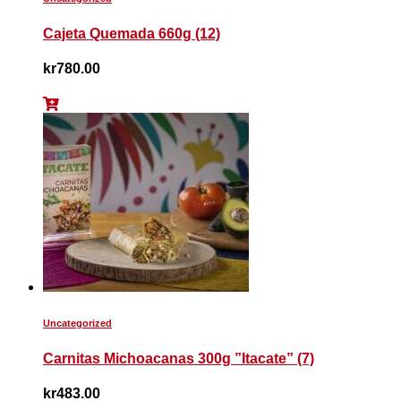
Cajeta Quemada 660g (12)
kr
780.00
Uncategorized
Carnitas Michoacanas 300g ”Itacate” (7)
kr
483.00