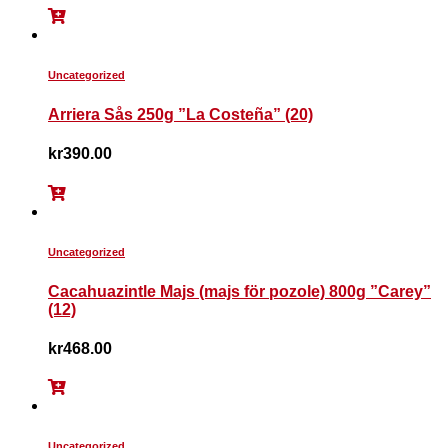
Uncategorized
Arriera Sås 250g ”La Costeña” (20)
kr
390.00
Uncategorized
Cacahuazintle Majs (majs för pozole) 800g ”Carey”
(12)
kr
468.00
Uncategorized