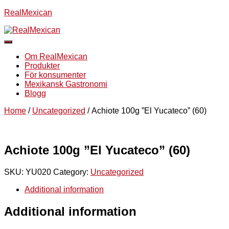
RealMexican
Slå
på/av
Om RealMexican
navigering
Produkter
För konsumenter
Mexikansk Gastronomi
Blogg
Home
/
Uncategorized
/ Achiote 100g ”El Yucateco” (60)
Achiote 100g ”El Yucateco” (60)
SKU:
YU020
Category:
Uncategorized
Additional information
Additional information