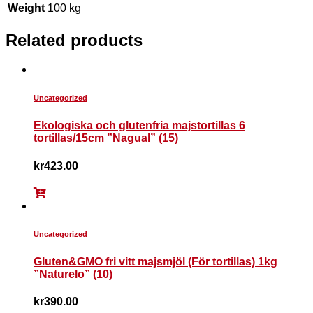
Weight
100 kg
Related products
Uncategorized
Ekologiska och glutenfria majstortillas 6
tortillas/15cm ”Nagual” (15)
kr
423.00
Uncategorized
Gluten&GMO fri vitt majsmjöl (För tortillas) 1kg
”Naturelo” (10)
kr
390.00