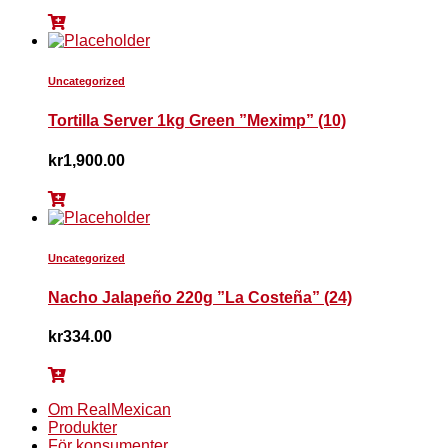
Uncategorized
Tortilla Server 1kg Green ”Meximp” (10)
kr
1,900.00
Uncategorized
Nacho Jalapeño 220g ”La Costeña” (24)
kr
334.00
Om RealMexican
Produkter
För konsumenter