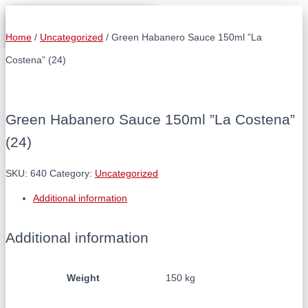
S
Home
/
Uncategorized
/ Green Habanero Sauce 150ml ”La
RealMexican
L
Costena” (24)
OM REALMEXICAN
Å
PRODUKTER
P
FÖR KONSUMENTER
Å
MEXIKANSK GASTRONOMI
/
BLOGG
A
Green Habanero Sauce 150ml ”La Costena”
V
(24)
N
A
V
SKU:
640
Category:
Uncategorized
I
G
Additional information
E
R
I
Additional information
N
G
Weight
150 kg