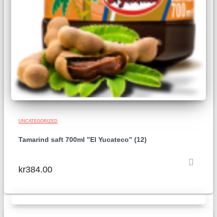
UNCATEGORIZED
Tamarind saft 700ml ”El Yucateco” (12)
kr
384.00