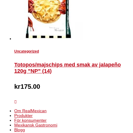
Uncategorized
Totopos/majschips med smak av jalapeño
120g ”NP” (14)
kr
175.00
Om RealMexican
Produkter
För konsumenter
Mexikansk Gastronomi
Blogg