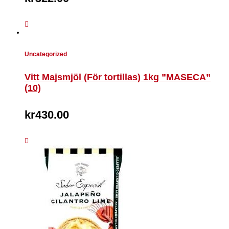
Uncategorized
Vitt Majsmjöl (För tortillas) 1kg ”MASECA”
(10)
kr
430.00