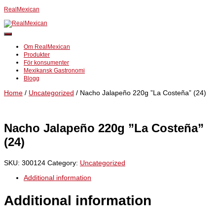
RealMexican
Slå
på/av
Om RealMexican
navigering
Produkter
För konsumenter
Mexikansk Gastronomi
Blogg
Home
/
Uncategorized
/ Nacho Jalapeño 220g ”La Costeña” (24)
Nacho Jalapeño 220g ”La Costeña”
(24)
SKU:
300124
Category:
Uncategorized
Additional information
Additional information