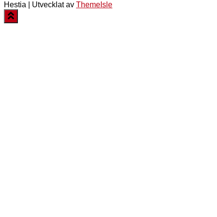
Hestia | Utvecklat av
ThemeIsle