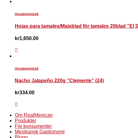
Uncategorized
Hojas para tamales/Majsblad för tamales 20blad ”El 
kr
1,650.00
Uncategorized
Nacho Jalapeño 220g ”Clemente” (24)
kr
334.00
Om RealMexican
Produkter
För konsumenter
Mexikansk Gastronomi
Blogg