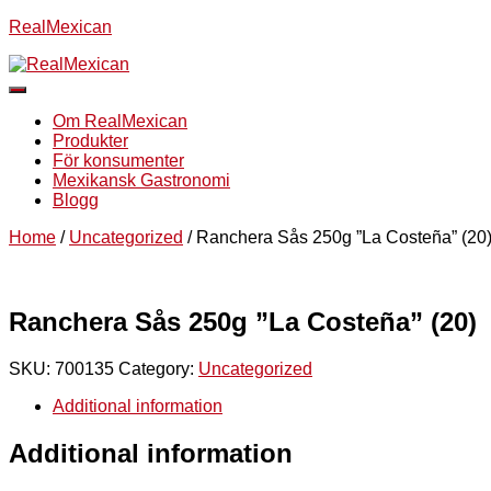
RealMexican
Slå
på/av
Om RealMexican
navigering
Produkter
För konsumenter
Mexikansk Gastronomi
Blogg
Home
/
Uncategorized
/ Ranchera Sås 250g ”La Costeña” (20
Ranchera Sås 250g ”La Costeña” (20)
SKU:
700135
Category:
Uncategorized
Additional information
Additional information