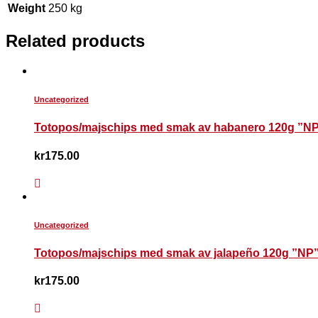
Weight
250 kg
Related products
Uncategorized
Totopos/majschips med smak av habanero 120g ”NP
kr
175.00
Uncategorized
Totopos/majschips med smak av jalapeño 120g ”NP”
kr
175.00