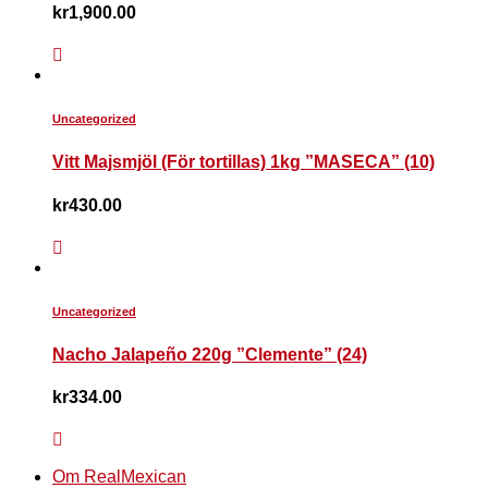
kr
1,900.00
Uncategorized
Vitt Majsmjöl (För tortillas) 1kg ”MASECA” (10)
kr
430.00
Uncategorized
Nacho Jalapeño 220g ”Clemente” (24)
kr
334.00
Om RealMexican