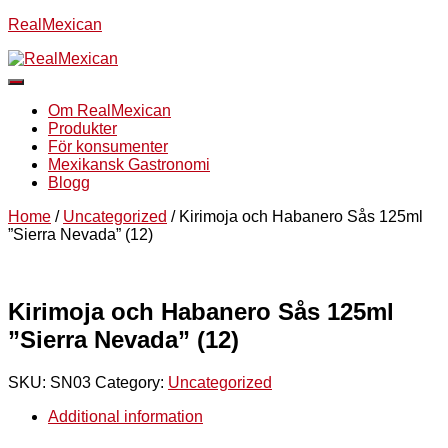
RealMexican
Slå
på/av
Om RealMexican
navigering
Produkter
För konsumenter
Mexikansk Gastronomi
Blogg
Home
/
Uncategorized
/ Kirimoja och Habanero Sås 125ml
”Sierra Nevada” (12)
Kirimoja och Habanero Sås 125ml
”Sierra Nevada” (12)
SKU:
SN03
Category:
Uncategorized
Additional information