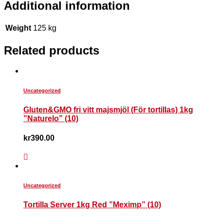
Additional information
Weight
125 kg
Related products
Uncategorized
Gluten&GMO fri vitt majsmjöl (För tortillas) 1kg
”Naturelo” (10)
kr
390.00
Uncategorized
Tortilla Server 1kg Red ”Meximp” (10)