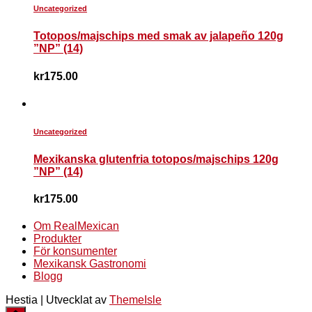
Uncategorized
Totopos/majschips med smak av jalapeño 120g
”NP” (14)
kr
175.00
Uncategorized
Mexikanska glutenfria totopos/majschips 120g
”NP” (14)
kr
175.00
Om RealMexican
Produkter
För konsumenter
Mexikansk Gastronomi
Blogg
Hestia | Utvecklat av
ThemeIsle