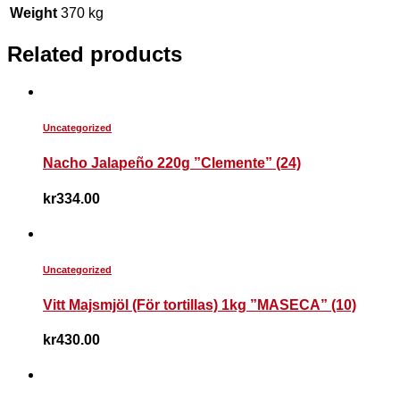
Weight
370 kg
Related products
Uncategorized
Nacho Jalapeño 220g ”Clemente” (24)
kr
334.00
Uncategorized
Vitt Majsmjöl (För tortillas) 1kg ”MASECA” (10)
kr
430.00