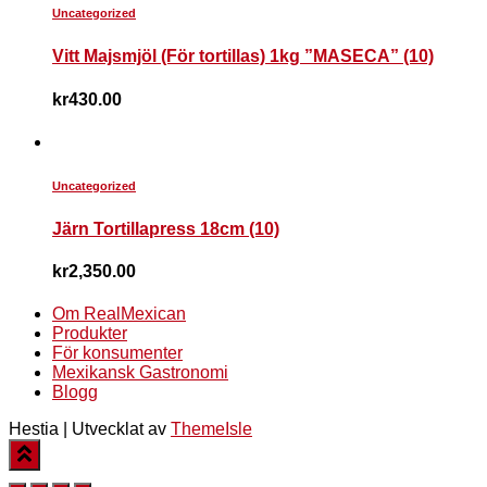
Uncategorized
Vitt Majsmjöl (För tortillas) 1kg ”MASECA” (10)
kr
430.00
Uncategorized
Järn Tortillapress 18cm (10)
kr
2,350.00
Om RealMexican
Produkter
För konsumenter
Mexikansk Gastronomi
Blogg
Hestia | Utvecklat av
ThemeIsle