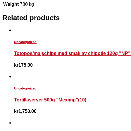
Weight
780 kg
Related products
Uncategorized
Totopos/majschips med smak av chipotle 120g ”NP” 
kr
175.00
Uncategorized
Tortillaserver 500g ”Meximp”(10)
kr
1,750.00